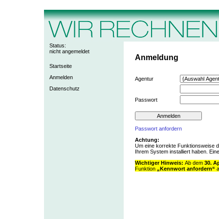
Status:
nicht angemeldet
Anmeldung
Startseite
Anmelden
Agentur
Datenschutz
Passwort
Passwort anfordern
Achtung:
Um eine korrekte Funktionsweise d
Ihrem System installiert haben. Ein
Wichtiger Hinweis:
Ab dem
30. Ap
Funktion
„Kennwort anfordern“
a